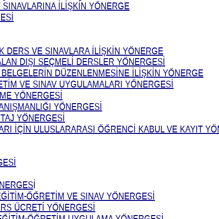
 SINAVLARINA İLİŞKİN YÖNERGE
ESİ
K DERS VE SINAVLARA İLİŞKİN YÖNERGE
ALAN DIŞI SEÇMELİ DERSLER YÖNERGESİ
R BELGELERİN DÜZENLENMESİNE İLİŞKİN YÖNERGE
RETİM VE SINAV UYGULAMALARI YÖNERGESİ
RME YÖNERGESİ
DANIŞMANLIĞI YÖNERGESİ
STAJ YÖNERGESİ
RI İÇİN ULUSLARARASI ÖĞRENCİ KABUL VE KAYIT Y
GESİ
ÖNERGES
İ
EĞİTİM-ÖĞRETİM VE SINAV YÖNERGESİ
ERS ÜCRETİ YÖNERGESİ
 EĞİTİM-ÖĞRETİM UYGULAMA YÖNERGESİ