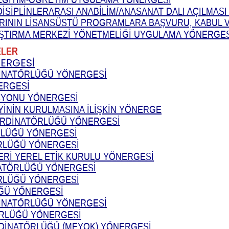
DİSİPLİNLERARASI ANABİLİM/ANASANAT DALI AÇILMAS
RININ LİSANSÜSTÜ PROGRAMLARA BAŞVURU, KABUL V
AŞTIRMA MERKEZİ YÖNETMELİĞİ UYGULAMA YÖNERGES
LER
NERGESİ
DİNATÖRLÜĞÜ YÖNERGESİ
ERGESİ
İSYONU YÖNERGESİ
YİNİN KURULMASINA İLİŞKİN YÖNERGE
OORDİNATÖRLÜĞÜ YÖNERGESİ
RLÜĞÜ YÖNERGESİ
RLÜĞÜ YÖNERGESİ
ERİ YEREL ETİK KURULU YÖNERGESİ
NATÖRLÜĞÜ YÖNERGESİ
RLÜĞÜ YÖNERGESİ
ÜĞÜ YÖNERGESİ
DİNATÖRLÜĞÜ YÖNERGESİ
ÖRLÜĞÜ YÖNERGESİ
DİNATÖRLÜĞÜ (MEYOK) YÖNERGESİ