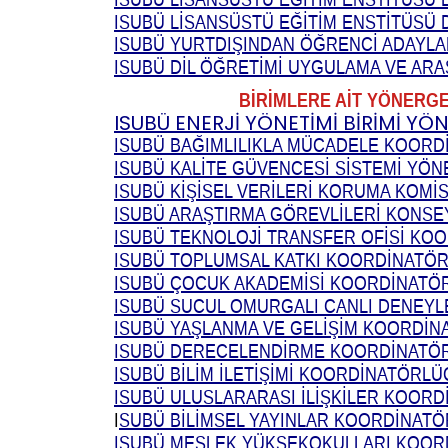
ISUBÜ LİSANSÜSTÜ EĞİTİM ENSTİTÜSÜ 
ISUBÜ YURTDIŞINDAN ÖĞRENCİ ADAYLA
ISUBÜ DİL ÖĞRETİMİ UYGULAMA VE AR
BİRİMLERE AİT YÖNERGE
ISUBÜ ENERJİ YÖNETİMİ BİRİMİ YÖ
ISUBÜ BAĞIMLILIKLA MÜCADELE KOOR
ISUBÜ KALİTE GÜVENCESİ SİSTEMİ YÖN
ISUBÜ KİŞİSEL VERİLERİ KORUMA KOM
ISUBÜ ARAŞTIRMA GÖREVLİLERİ KONSE
ISUBÜ TEKNOLOJİ TRANSFER OFİSİ K
ISUBÜ TOPLUMSAL KATKI KOORDİNATÖ
ISUBÜ ÇOCUK AKADEMİSİ KOORDİNATÖ
ISUBÜ SUCUL OMURGALI CANLI DENEYL
ISUBÜ YAŞLANMA VE GELİŞİM KOORDİ
ISUBÜ DERECELENDİRME KOORDİNATÖ
ISUBÜ BİLİM İLETİŞİMİ KOORDİNATÖRL
ISUBÜ ULUSLARARASI İLİŞKİLER KOOR
I
SUBÜ BİLİMSEL YAYINLAR KOORDİNAT
ISUBÜ MESLEK YÜKSEKOKULLARI KOOR