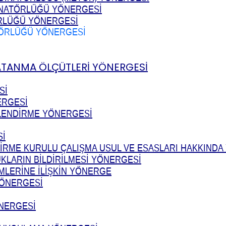
İNATÖRLÜĞÜ YÖNERGESİ
ÖRLÜĞÜ YÖNERGESİ
TÖRLÜĞÜ YÖNERGESİ
 ATANMA ÖLÇÜTLERİ YÖNERGESİ
Sİ
ERGESİ
LENDİRME YÖNERGESİ
Sİ
DİRME KURULU ÇALIŞMA USUL VE ESASLARI HAKKIND
KLARIN BİLDİRİLMESİ YÖNERGESİ
EMLERİNE İLİŞKİN YÖNERGE
YÖNERGESİ
ÖNERGESİ