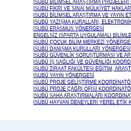
ISUBÜ BİLİMSEL ARAŞTIRMA PROJELER
ISUBÜ FİKRİ VE SINAİ MÜLKİYET HAKLA
ISUBÜ BİLİMSEL ARAŞTIRMA VE YAYIN E
ISUBÜ YAZIŞMA KURALLARI, ELEKTRONİ
ISUBÜ ERASMUS YÖNERGESİ
ENGELSİZ ISPARTA UYGULAMALI BİLİMLE
ISUBÜ ÇOCUK BİLİM MERKEZİ YÖNERGE
ISUBÜ DANIŞMA KURULLARI YÖNERGESİ
ISUBÜ GÜVENLİK SORUŞTURMASI VE AR
ISUBÜ İŞ SAĞLIĞI VE GÜVENLİĞİ KOO
ISUBÜ ZİRAAT FAKÜLTESİ EĞİTİM, ARAŞ
ISUBÜ YAYIN YÖNERGESİ
ISUBÜ PROJE GELİŞTİRME KOORDİNAT
ISUBÜ PROJE ÇAĞRI OFİSİ KOORDİNAT
ISUBÜ SAHA ARAŞTIRMALARI KOORDİN
ISUBÜ
HAYVAN DENEYLERİ YEREL ETİK