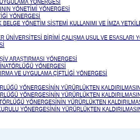
İ UYGULAMA YÖNERGESİ
RININ YÖNETİMİ YÖNERGESİ
TİĞİ YÖNERGESİ
K BELGE YÖNETİM SİSTEMİ KULLANIMI VE İMZA YETKİ
R ÜNİVERSİTESİ BİRİMİ ÇALIŞMA USUL VE ESASLARI
Sİ
ŞİV ARAŞTIRMASI YÖNERGESİ
RDİNATÖRLÜĞÜ YÖNERGESİ
TIRMA VE UYGULAMA ÇİFTLİĞİ YÖNERGESİ
ÖRLÜĞÜ YÖNERGESİNİN YÜRÜRLÜKTEN KALDIRILMASI
ÖRLÜĞÜ YÖNERGESİNİN YÜRÜRLÜKTEN KALDIRILMASI
ATÖRLÜĞÜ YÖNERGESİNİN YÜRÜRLÜKTEN KALDIRILMA
 KURULU YÖNERGESİNİN YÜRÜRLÜKTEN KALDIRILMASI