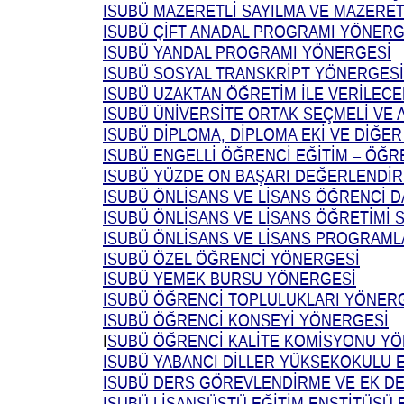
ISUBÜ MAZERETLİ SAYILMA VE MAZERET
ISUBÜ ÇİFT ANADAL PROGRAMI YÖNERG
ISUBÜ YANDAL PROGRAMI YÖNERGESİ
ISUBÜ SOSYAL TRANSKRİPT YÖNERGESİ
ISUBÜ UZAKTAN ÖĞRETİM İLE VERİLECE
ISUBÜ ÜNİVERSİTE ORTAK SEÇMELİ VE 
ISUBÜ DİPLOMA, DİPLOMA EKİ VE DİĞE
ISUBÜ ENGELLİ ÖĞRENCİ EĞİTİM – ÖĞ
ISUBÜ YÜZDE ON BAŞARI DEĞERLENDİ
ISUBÜ ÖNLİSANS VE LİSANS ÖĞRENCİ 
ISUBÜ ÖNLİSANS VE LİSANS ÖĞRETİMİ 
ISUBÜ ÖNLİSANS VE LİSANS PROGRAMLA
ISUBÜ ÖZEL ÖĞRENCİ YÖNERGESİ
ISUBÜ YEMEK BURSU YÖNERGESİ
ISUBÜ ÖĞRENCİ TOPLULUKLARI YÖNER
ISUBÜ ÖĞRENCİ KONSEYİ YÖNERGESİ
I
SUBÜ ÖĞRENCİ KALİTE KOMİSYONU Y
ISUBÜ YABANCI DİLLER YÜKSEKOKULU 
ISUBÜ DERS GÖREVLENDİRME VE EK D
ISUBÜ LİSANSÜSTÜ EĞİTİM ENSTİTÜSÜ