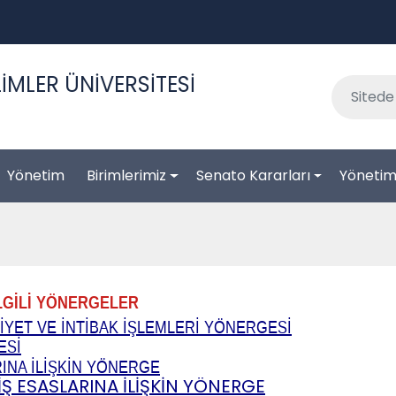
İMLER ÜNİVERSİTESİ
Yönetim
Birimlerimiz
Senato Kararları
Yönetim 
İ YÖNERGELER
İYET VE İNTİBAK İŞLEMLERİ YÖNERGESİ
ESİ
INA İLİŞKİN YÖNERGE
Ş ESASLARINA İLİŞKİN YÖNERGE