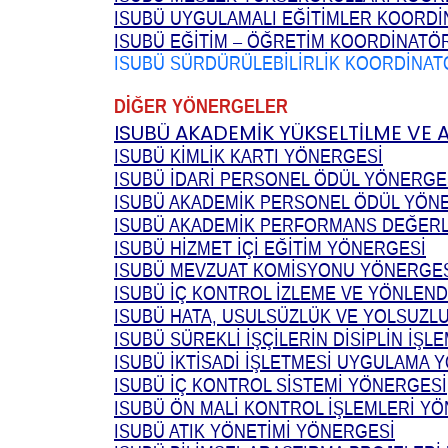
ISUBÜ UYGULAMALI EĞİTİMLER KOORD
ISUBÜ EĞİTİM – ÖĞRETİM KOORDİNAT
ISUBÜ SÜRDÜRÜLEBİLİRLİK KOORDİNA
DİĞER YÖNERGELER
ISUBÜ AKADEMİK YÜKSELTİLME VE
ISUBÜ KİMLİK KARTI YÖNERGESİ
ISUBÜ İDARİ PERSONEL ÖDÜL YÖNERGE
ISUBÜ AKADEMİK PERSONEL ÖDÜL YÖN
ISUBÜ AKADEMİK PERFORMANS DEĞER
ISUBÜ HİZMET İÇİ EĞİTİM YÖNERGESİ
ISUBÜ MEVZUAT KOMİSYONU YÖNERGE
ISUBÜ İÇ KONTROL İZLEME VE YÖNLEN
ISUBÜ HATA, USULSÜZLÜK VE YOLSUZLU
ISUBÜ SÜREKLİ İŞÇİLERİN DİSİPLİN İŞL
ISUBÜ İKTİSADİ İŞLETMESİ UYGULAMA 
ISUBÜ İÇ KONTROL SİSTEMİ YÖNERGESİ
ISUBÜ ÖN MALİ KONTROL İŞLEMLERİ Y
ISUBÜ ATIK YÖNETİMİ YÖNERGESİ