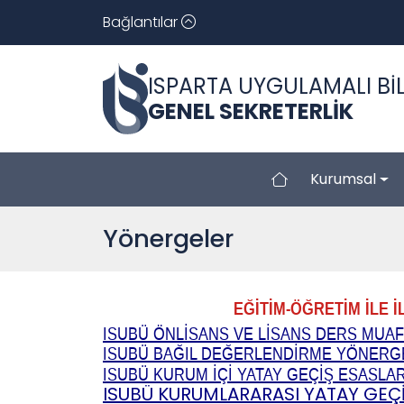
Bağlantılar
ISPARTA UYGULAMALI BİL
GENEL SEKRETERLİK
Kurumsal
Yönergeler
EĞİTİM-ÖĞRETİM İLE İLGİL
ISUBÜ ÖNLİSANS VE LİSANS DERS MUAF
ISUBÜ BAĞIL DEĞERLENDİRME YÖNERG
ISUBÜ KURUM İÇİ YATAY GEÇİŞ ESASLAR
ISUBÜ KURUMLARARASI YATAY GEÇİ